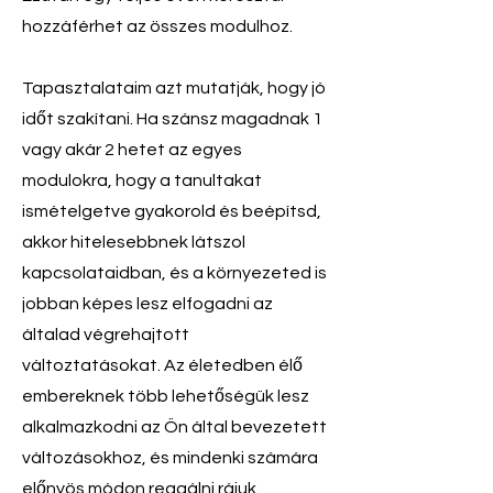
hozzáférhet az összes modulhoz.
Tapasztalataim azt mutatják, hogy jó
időt szakítani. Ha szánsz magadnak 1
vagy akár 2 hetet az egyes
modulokra, hogy a tanultakat
ismételgetve gyakorold és beépítsd,
akkor hitelesebbnek látszol
kapcsolataidban, és a környezeted is
jobban képes lesz elfogadni az
általad végrehajtott
változtatásokat. Az életedben élő
embereknek több lehetőségük lesz
alkalmazkodni az Ön által bevezetett
változásokhoz, és mindenki számára
előnyös módon reagálni rájuk.