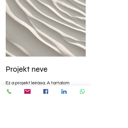
Projekt neve
Ez a projekt leírása. A tartalom
szerkesztéséhez kattintson duplán
a szövegmezőre.