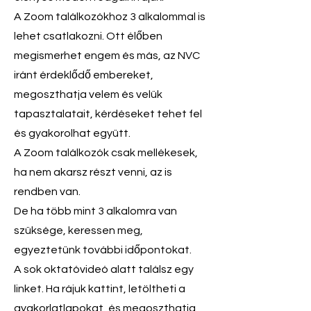
A Zoom találkozókhoz 3 alkalommal is
lehet csatlakozni. Ott élőben
megismerhet engem és más, az NVC
iránt érdeklődő embereket,
megoszthatja velem és velük
tapasztalatait, kérdéseket tehet fel
és gyakorolhat együtt.
A Zoom találkozók csak mellékesek,
ha nem akarsz részt venni, az is
rendben van.
De ha több mint 3 alkalomra van
szüksége, keressen meg,
egyeztetünk további időpontokat.
A sok oktatóvideó alatt találsz egy
linket. Ha rájuk kattint, letöltheti a
gyakorlatlapokat, és megoszthatja