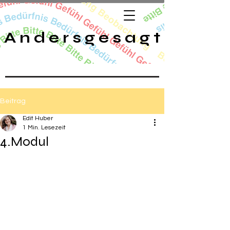
A n d e r s g e s a g t
Beitrag
Edit Huber
1 Min. Lesezeit
4.Modul